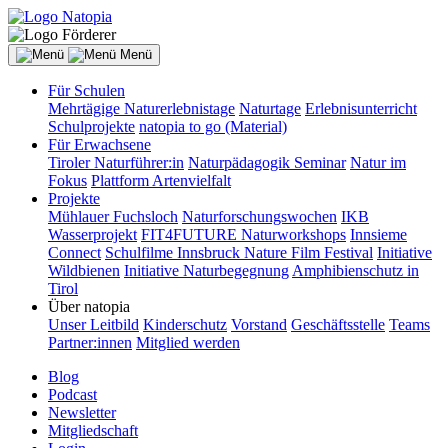
Menü
Für Schulen
Mehrtägige Naturerlebnistage
Naturtage
Erlebnisunterricht
Schulprojekte
natopia to go (Material)
Für Erwachsene
Tiroler Naturführer:in
Naturpädagogik Seminar
Natur im
Fokus
Plattform Artenvielfalt
Projekte
Mühlauer Fuchsloch
Naturforschungswochen
IKB
Wasserprojekt
FIT4FUTURE Naturworkshops
Innsieme
Connect
Schulfilme Innsbruck Nature Film Festival
Initiative
Wildbienen
Initiative Naturbegegnung
Amphibienschutz in
Tirol
Über natopia
Unser Leitbild
Kinderschutz
Vorstand
Geschäftsstelle
Teams
Partner:innen
Mitglied werden
Blog
Podcast
Newsletter
Mitgliedschaft