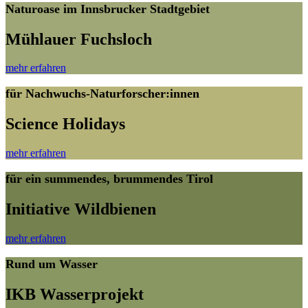
Naturoase im Innsbrucker Stadtgebiet
Mühlauer Fuchsloch
mehr erfahren
für Nachwuchs-Naturforscher:innen
Science Holidays
mehr erfahren
für ein summendes, brummendes Tirol
Initiative Wildbienen
mehr erfahren
Rund um Wasser
IKB Wasserprojekt