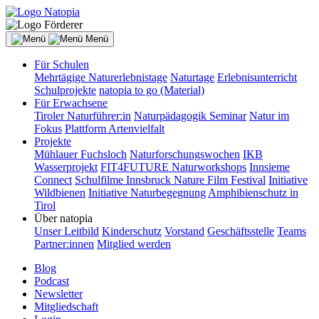
Menü
Für Schulen
Mehrtägige Naturerlebnistage
Naturtage
Erlebnisunterricht
Schulprojekte
natopia to go (Material)
Für Erwachsene
Tiroler Naturführer:in
Naturpädagogik Seminar
Natur im
Fokus
Plattform Artenvielfalt
Projekte
Mühlauer Fuchsloch
Naturforschungswochen
IKB
Wasserprojekt
FIT4FUTURE Naturworkshops
Innsieme
Connect
Schulfilme Innsbruck Nature Film Festival
Initiative
Wildbienen
Initiative Naturbegegnung
Amphibienschutz in
Tirol
Über natopia
Unser Leitbild
Kinderschutz
Vorstand
Geschäftsstelle
Teams
Partner:innen
Mitglied werden
Blog
Podcast
Newsletter
Mitgliedschaft