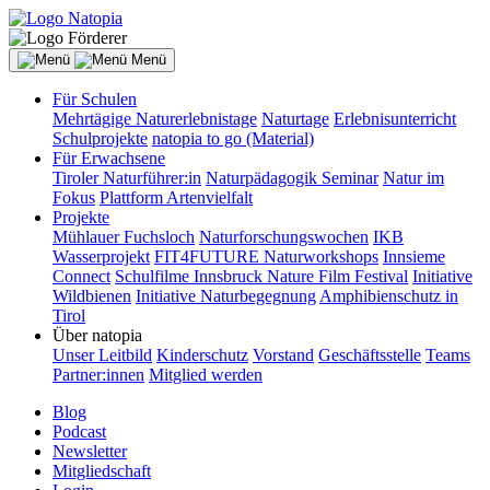
Menü
Für Schulen
Mehrtägige Naturerlebnistage
Naturtage
Erlebnisunterricht
Schulprojekte
natopia to go (Material)
Für Erwachsene
Tiroler Naturführer:in
Naturpädagogik Seminar
Natur im
Fokus
Plattform Artenvielfalt
Projekte
Mühlauer Fuchsloch
Naturforschungswochen
IKB
Wasserprojekt
FIT4FUTURE Naturworkshops
Innsieme
Connect
Schulfilme Innsbruck Nature Film Festival
Initiative
Wildbienen
Initiative Naturbegegnung
Amphibienschutz in
Tirol
Über natopia
Unser Leitbild
Kinderschutz
Vorstand
Geschäftsstelle
Teams
Partner:innen
Mitglied werden
Blog
Podcast
Newsletter
Mitgliedschaft